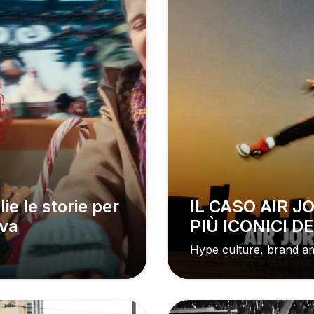
IL CASO AIR JORDAN: UNO DEI BRAND
iva
PIÙ ICONICI D
Hype culture, brand am