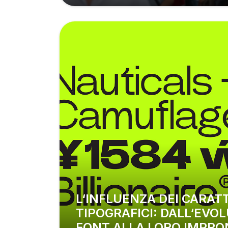
L‘INFLUENZA DEI CARATTERI
TIPOGRAFICI: DALL‘EVOL
FONT ALLA LORO IMPRO