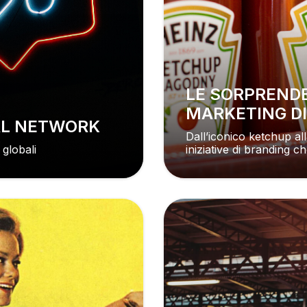
LE SORPRENDENTI STRATEGIE DI
MARKETING DI
IAL NETWORK
Dall’iconico ketchup al
 globali
iniziative di branding 