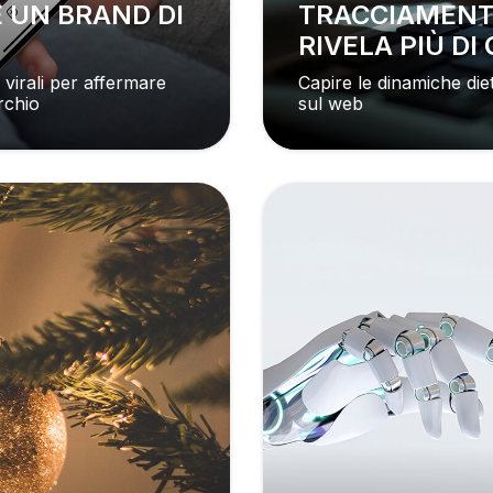
TRACCIAMENTO ONLINE: OGNI CLICK
RIVELA PIÙ D
 virali per affermare
Capire le dinamiche diet
rchio
sul web